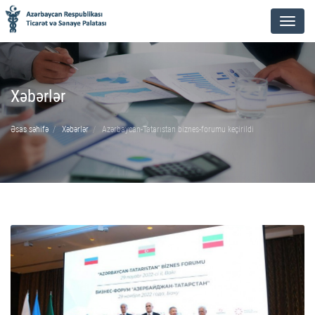
Menu
Xəbərlər
Əsas səhifə
Xəbərlər
Azərbaycan-Tatarıstan biznes-forumu keçirildi