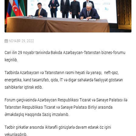
NOYABR 29, 2022
Cari ilin 29 noyabr tarixində Bakıda Azərbaycan-Tatarıstan biznes-forumu
keçirilib.
Tədbirdə Azərbaycan və Tatarıstanın rəsmi heyəti ilə yanaşı, neft-qaz,
energetika, kənd təsərrüfatı, qida, İT və digər sahələrdə fəaliyyət göstərən
sahibkarlar iştirak edib.
Forum çərçivəsində Azərbaycan Respublikası Ticarət və Sənaye Palatası ilə
Tatarıstan Respublikası Ticarət və Sənaye Palatası Birliyi arasında
Əməkdaşlıq Haqqında Saziş imzalanıb.
Tədbir şirkətlər arasında ikitərəfli görüşlərlə davam edərək öz işini
yekunlaşdırıb.