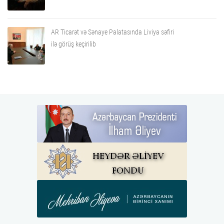
AR Ticarət və Sənaye Palatasında Liviya səfiri
ilə görüş keçirilib