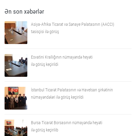
Ən son xəbərlər
Asiya-Afrika Ticarət və Sənaye Palatasının (AACCI)
təsisçisi ilə görüş
Esvatini Krallığının nümayəndə heyəti
ilə görüş keçirildi
İstanbul Ticarət Palatasının və Havelsan şirkətinin
nümayəndələri ilə görüş keçirildi
Bursa Ticarət Borsasının nümayəndə heyəti
ilə görüş keçirilib