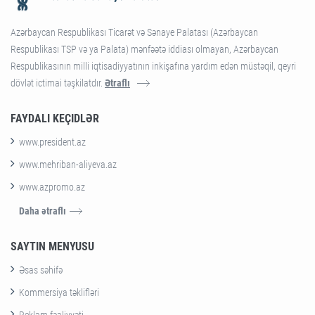
Azərbaycan Respublikası Ticarət və Sənaye Palatası (Azərbaycan
Respublikası TSP və ya Palata) mənfəətə iddiası olmayan, Azərbaycan
Respublikasının milli iqtisadiyyatının inkişafına yardım edən müstəqil, qeyri
dövlət ictimai təşkilatdır.
Ətraflı
FAYDALI KEÇIDLƏR
www.president.az
www.mehriban-aliyeva.az
www.azpromo.az
Daha ətraflı
SAYTIN MENYUSU
Əsas səhifə
Kommersiya təklifləri