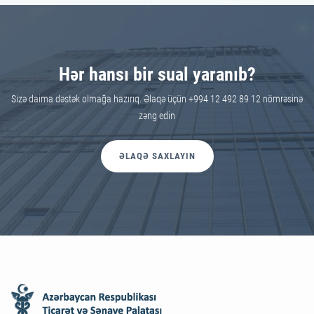
Hər hansı bir sual yaranıb?
Sizə daima dəstək olmağa hazırıq. Əlaqə üçün +994 12 492 89 12 nömrəsinə
zəng edin
ƏLAQƏ SAXLAYIN