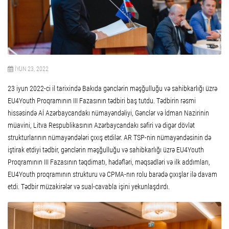
İYUN 23, 2022
23 iyun 2022-ci il tarixində Bakıda gənclərin məşğulluğu və sahibkarlığı üzrə
EU4Youth Proqramının III Fazasının tədbiri baş tutdu. Tədbirin rəsmi
hissəsində Aİ Azərbaycandakı nümayəndəliyi, Gənclər və İdman Nazirinin
müavini, Litva Respublikasının Azərbaycandakı səfiri və digər dövlət
strukturlarının nümayəndələri çıxış etdilər.
AR TSP-nin nümayəndəsinin də
iştirak etdiyi t
ədbir,
gənclərin məşğulluğu və sahibkarlığı üzrə EU4Youth
Proqramının III Fazasının təqdimatı, hədəfləri, məqsədləri və ilk addımları,
EU4Youth proqramının strukturu və CPMA-nın rolu barədə çıxışlar ilə davam
etdi. Tədbir müzakirələr və sual-cavabla işini yekunlaşdırdı.