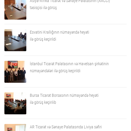
Asiya-Afrika Ticarət və Sənaye Palatasının (AACCI)
təsisçisi ilə görüş
Esvatini Krallığının nümayəndə heyəti
ilə görüş keçirildi
İstanbul Ticarət Palatasının və Havelsan şirkətinin
nümayəndələri ilə görüş keçirildi
Bursa Ticarət Borsasının nümayəndə heyəti
ilə görüş keçirilib
AR Ticarət və Sənaye Palatasında Liviya səfiri