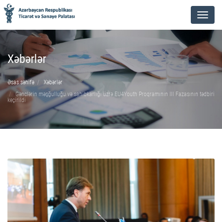
Menu
Xəbərlər
Əsas səhifə
Xəbərlər
Gənclərin məşğulluğu və sahibkarlığı üzrə EU4Youth Proqramının III Fazasının tədbiri
keçirildi