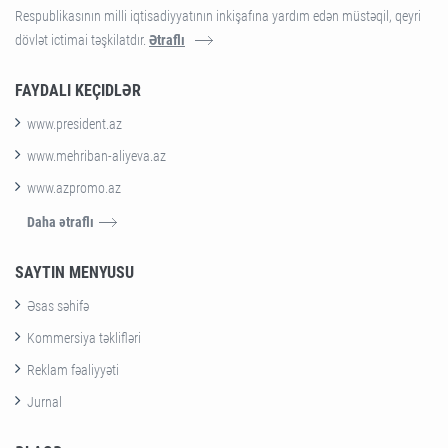
Respublikasının milli iqtisadiyyatının inkişafına yardım edən müstəqil, qeyri
dövlət ictimai təşkilatdır.
Ətraflı
FAYDALI KEÇIDLƏR
www.president.az
www.mehriban-aliyeva.az
www.azpromo.az
Daha ətraflı
SAYTIN MENYUSU
Əsas səhifə
Kommersiya təklifləri
Reklam fəaliyyəti
Jurnal