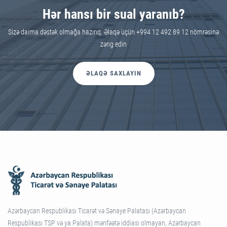
Hər hansı bir sual yaranıb?
Sizə daima dəstək olmağa hazırıq. Əlaqə üçün +994 12 492 89 12 nömrəsinə
zəng edin
ƏLAQƏ SAXLAYIN
Azərbaycan Respublikası Ticarət və Sənaye Palatası (Azərbaycan
Respublikası TSP və ya Palata) mənfəətə iddiası olmayan, Azərbaycan