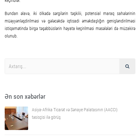
keçiriblər.
Bundan əlavə, iki ölkədə sərgilərin təşkilii, potensial maraq sahələrinin
müəyyənləşdirilməsi və gələcəkdə iqtisadi əməkdaşlığın genişləndirilməsi
istiqamətində birgə təşəbbüslərin həyata keçirilməsi məsələləri də müzakirə
olunub.
Ən son xəbərlər
Asiya-Afrika Ticarət və Sənaye Palatasının (AACCI)
təsisçisi ilə görüş