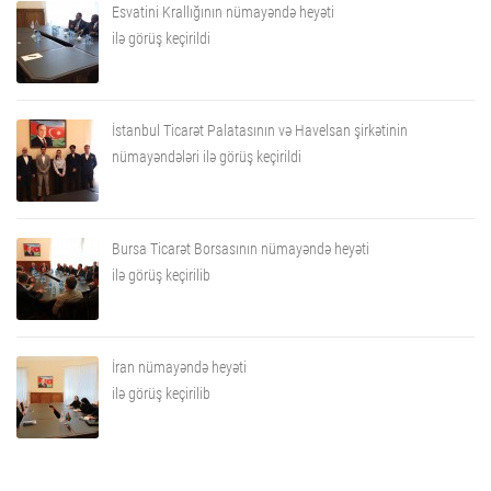
Esvatini Krallığının nümayəndə heyəti
ilə görüş keçirildi
İstanbul Ticarət Palatasının və Havelsan şirkətinin
nümayəndələri ilə görüş keçirildi
Bursa Ticarət Borsasının nümayəndə heyəti
ilə görüş keçirilib
İran nümayəndə heyəti
ilə görüş keçirilib