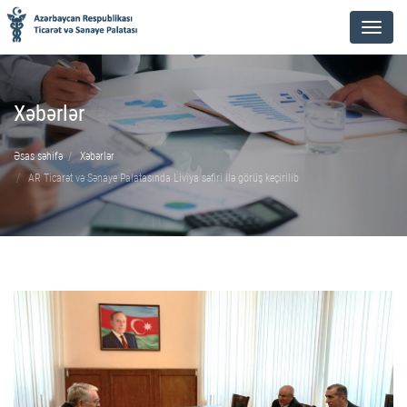
Menu
Xəbərlər
Əsas səhifə
Xəbərlər
AR Ticarət və Sənaye Palatasında Liviya səfiri ilə görüş keçirilib