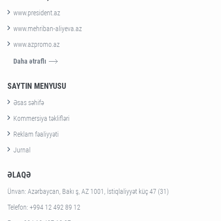
www.president.az
www.mehriban-aliyeva.az
www.azpromo.az
Daha ətraflı
SAYTIN MENYUSU
Əsas səhifə
Kommersiya təklifləri
Reklam fəaliyyəti
Jurnal
ƏLAQƏ
Ünvan
: Azərbaycan, Bakı ş, AZ 1001, İstiqlaliyyət küç 47 (31)
Telefon
: +994 12 492 89 12