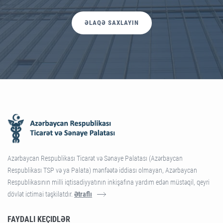
ƏLAQƏ SAXLAYIN
Azərbaycan Respublikası Ticarət və Sənaye Palatası (Azərbaycan
Respublikası TSP və ya Palata) mənfəətə iddiası olmayan, Azərbaycan
Respublikasının milli iqtisadiyyatının inkişafına yardım edən müstəqil, qeyri
dövlət ictimai təşkilatdır.
Ətraflı
FAYDALI KEÇIDLƏR