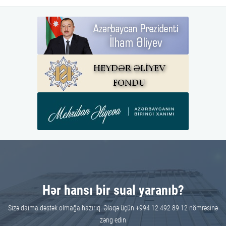
Hər hansı bir sual yaranıb?
Sizə daima dəstək olmağa hazırıq. Əlaqə üçün +994 12 492 89 12 nömrəsinə
zəng edin