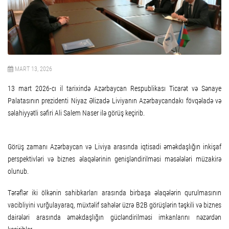
MART 13, 2026
13 mart 2026-cı il tarixində Azərbaycan Respublikası Ticarət və Sənaye
Palatasının prezidenti Niyaz Əlizadə Liviyanın Azərbaycandakı fövqəladə və
səlahiyyətli səfiri Ali Salem Naser ilə görüş keçirib.
Görüş zamanı Azərbaycan və Liviya arasında iqtisadi əməkdaşlığın inkişaf
perspektivləri və biznes əlaqələrinin genişləndirilməsi məsələləri müzakirə
olunub.
Tərəflər iki ölkənin sahibkarları arasında birbaşa əlaqələrin qurulmasının
vacibliyini vurğulayaraq, müxtəlif sahələr üzrə B2B görüşlərin təşkili və biznes
dairələri arasında əməkdaşlığın gücləndirilməsi imkanlarını nəzərdən