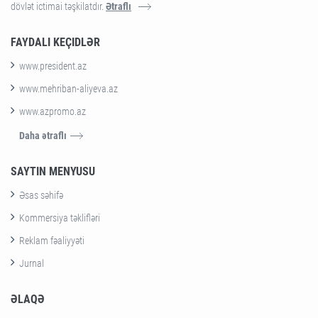
dövlət ictimai təşkilatdır.
Ətraflı
FAYDALI KEÇIDLƏR
www.president.az
www.mehriban-aliyeva.az
www.azpromo.az
Daha ətraflı
SAYTIN MENYUSU
Əsas səhifə
Kommersiya təklifləri
Reklam fəaliyyəti
Jurnal
ƏLAQƏ