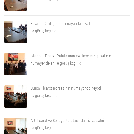
Esvatini Krallığının nümayəndə heyəti
ilə görüş keçirildi
İstanbul Ticarət Palatasının və Havelsan şirkətinin
nümayəndələri ilə görüş keçirildi
Bursa Ticarət Borsasının nümayəndə heyəti
ilə görüş keçirilib
AR Ticarət və Sənaye Palatasında Liviya səfiri
ilə görüş keçirilib