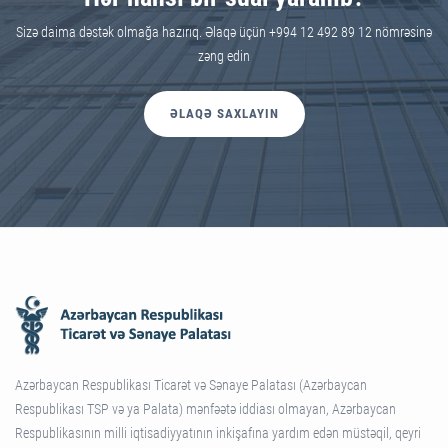
Sizə daima dəstək olmağa hazırıq. Əlaqə üçün +994 12 492 89 12 nömrəsinə
zəng edin
ƏLAQƏ SAXLAYIN
Azərbaycan Respublikası Ticarət və Sənaye Palatası (Azərbaycan
Respublikası TSP və ya Palata) mənfəətə iddiası olmayan, Azərbaycan
Respublikasının milli iqtisadiyyatının inkişafına yardım edən müstəqil, qeyri