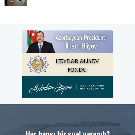
Hər hansı bir sual yaranıb?