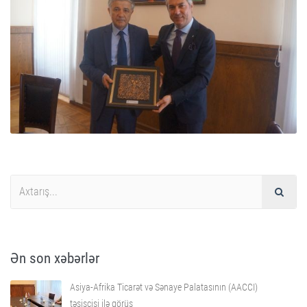
Ən son xəbərlər
Asiya-Afrika Ticarət və Sənaye Palatasının (AACCI)
təsisçisi ilə görüş