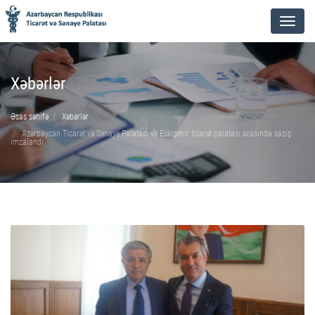
Menu
Xəbərlər
Əsas səhifə
Xəbərlər
Azərbaycan Ticarət və Sənaye Palatası və Eskişehir ticarət palatası arasında saziş
imzalandı