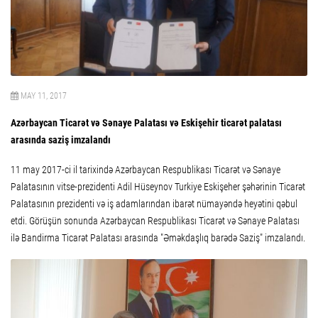
MAY 11, 2017
Azərbaycan Ticarət və Sənaye Palatası və Eskişehir ticarət palatası
arasında saziş imzalandı
11 may 2017-ci il tarixində Azərbaycan Respublikası Ticarət və Sənaye
Palatasının vitse-prezidenti Adil Hüseynov Turkiye Eskişeher şəhərinin Ticarət
Palatasının prezidenti və iş adamlarından ibarət nümayəndə heyətini qəbul
etdi. Görüşün sonunda Azərbaycan Respublikası Ticarət və Sənaye Palatası
ilə Bandirma Ticarət Palatası arasında "Əməkdaşlıq barədə Saziş" imzalandı.