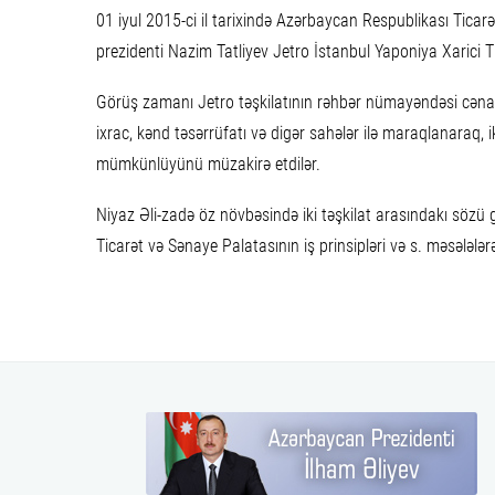
01 iyul 2015-ci il tarixində Azərbaycan Respublikası Ticar
prezidenti Nazim Tatliyev Jetro İstanbul Yaponiya Xarici T
Görüş zamanı Jetro təşkilatının rəhbər nümayəndəsi cən
ixrac, kənd təsərrüfatı və digər sahələr ilə maraqlanaraq, i
mümkünlüyünü müzakirə etdilər.
Niyaz Əli-zadə öz növbəsində iki təşkilat arasındakı sözü 
Ticarət və Sənaye Palatasının iş prinsipləri və s. məsələlə