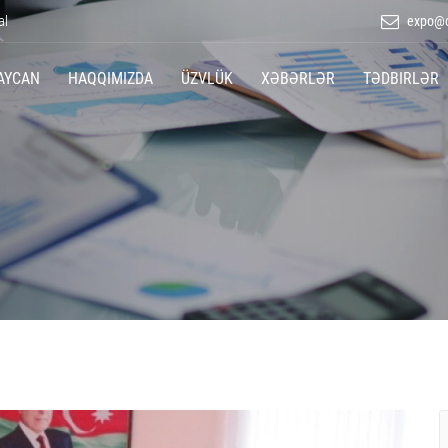
al
expo@c
AYCAN
HAQQIMIZDA
ÜZVLÜK
XƏBƏRLƏR
TƏDBIRLƏR