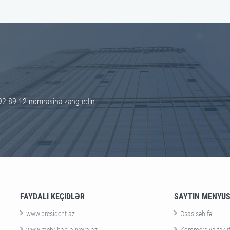
92 89 12 nömrəsinə zəng edin
FAYDALI KEÇIDLƏR
SAYTIN MENYU
www.president.az
Əsas səhifə
www.mehriban-aliyeva.az
Kommersiya təklif