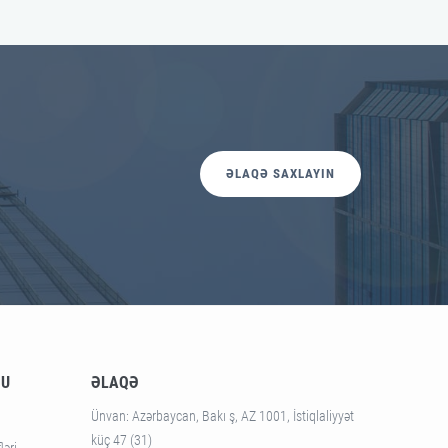
ƏLAQƏ SAXLAYIN
SU
ƏLAQƏ
Ünvan
: Azərbaycan, Bakı ş, AZ 1001, İstiqlaliyyət
küç 47 (31)
ləri