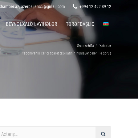
hamber.az, azerbaijancci@gmail.com
+994 12 492 89 12
BEYNƏLXALQ LAYIHƏLƏR
TƏRƏFDAŞLIQ
Əsas səhifə
Xəbərlər
Yaponiyanın xarici ticarət təşkilatının nümayəndələri ilə görüş