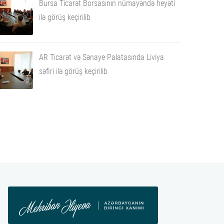
Bursa Ticarət Borsasının nümayəndə heyəti
ilə görüş keçirilib
AR Ticarət və Sənaye Palatasında Liviya
səfiri ilə görüş keçirilib