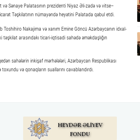
ət və Sənaye Palatasının prezidenti Niyaz Əli-zadə və vitse–
icarət Təşkilatının nümayəndə heyətini Palatada qəbul etdi.
ab Toshihiro Nakajima və xanım Emine Göncü Azərbaycanın idxal-
ki təşkilat arasındakı ticari-iqtisadi sahədə əməkdaşlığın
gedən sahələrin inkişaf mərhələləri, Azərbaycan Respublikası
rə toxundu və qonaqların suallarını cavablandırdı.