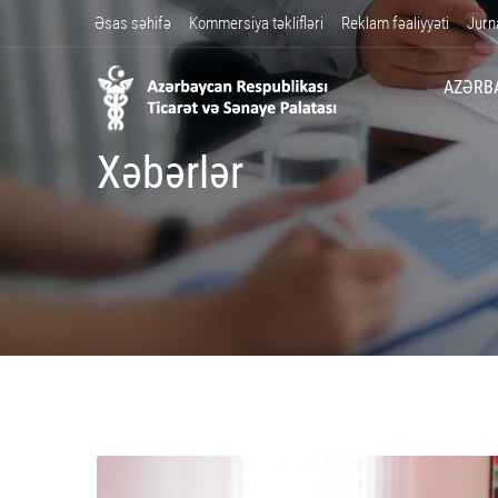
Əsas səhifə
Kommersiya təklifləri
Reklam fəaliyyəti
Jurn
AZƏRB
Xəbərlər