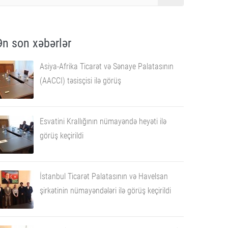
Ən son xəbərlər
Asiya-Afrika Ticarət və Sənaye Palatasının
(AACCI) təsisçisi ilə görüş
Esvatini Krallığının nümayəndə heyəti ilə
görüş keçirildi
İstanbul Ticarət Palatasının və Havelsan
şirkətinin nümayəndələri ilə görüş keçirildi