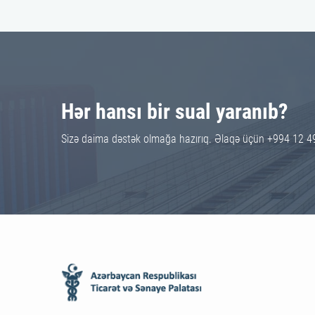
Hər hansı bir sual yaranıb?
Sizə daima dəstək olmağa hazırıq. Əlaqə üçün +994 12 4